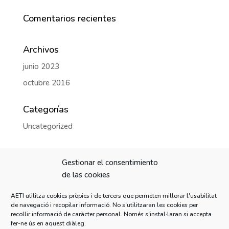
Comentarios recientes
Archivos
junio 2023
octubre 2016
Categorías
Uncategorized
Meta
Gestionar el consentimiento
Acceder
de las cookies
Feed de entradas
AETI utilitza cookies pròpies i de tercers que permeten millorar l'usabilitat
Feed de comentarios
de navegació i recopilar informació. No s'utilitzaran les cookies per
recollir informació de caràcter personal. Només s'instal·laran si accepta
WordPress.org
fer-ne ús en aquest diàleg.