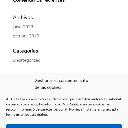
Comentarios recientes
Archivos
junio 2023
octubre 2016
Categorías
Uncategorized
Meta
Gestionar el consentimiento
Acceder
de las cookies
Feed de entradas
AETI utilitza cookies pròpies i de tercers que permeten millorar l'usabilitat
Feed de comentarios
de navegació i recopilar informació. No s'utilitzaran les cookies per
recollir informació de caràcter personal. Només s'instal·laran si accepta
WordPress.org
fer-ne ús en aquest diàleg.