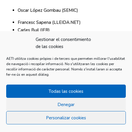
Oscar López Gombau (SEMIC)
Francesc Sapena (LLEIDA.NET)
Carles Buil (IFR)
Gestionar el consentimiento
President honorífic:
de las cookies
Jaume Iglesias Aldabò (IFR)
AETI utilitza cookies pròpies i de tercers que permeten millorar l'usabilitat
de navegació i recopilar informació. No s'utilitzaran les cookies per
recollir informació de caràcter personal. Només s'instal·laran si accepta
fer-ne ús en aquest diàleg.
Todas las cookies
Disseny web:
Edorteam
Denegar
© 2026. Edor Team Soft S.L. |
Contacte
|
Avís legal i
política de privacitat
Personalizar cookies