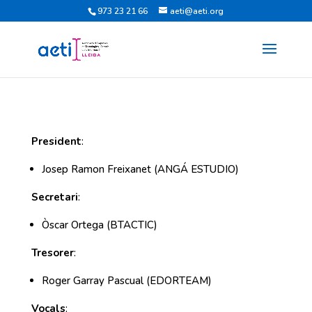
973 23 21 66
aeti@aeti.org
President
:
Josep Ramon Freixanet (ANGÁ ESTUDIO)
Secretari
:
Òscar Ortega (BTACTIC)
Tresorer
:
Roger Garray Pascual (EDORTEAM)
Vocals
: